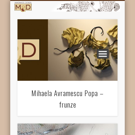
PRIMA PAGINA
DESPRE NOI
CONTACT
GALERIE
Mihaela Avramescu Popa –
frunze