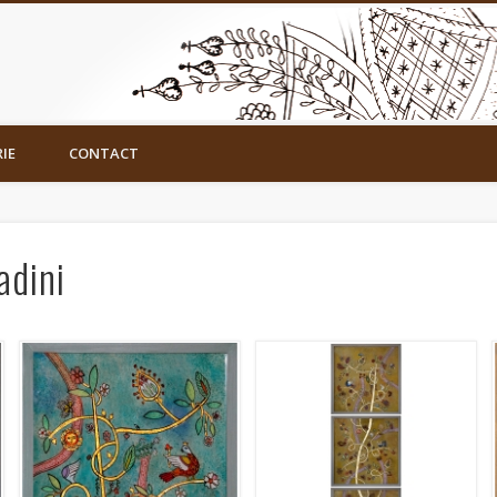
IE
CONTACT
adini